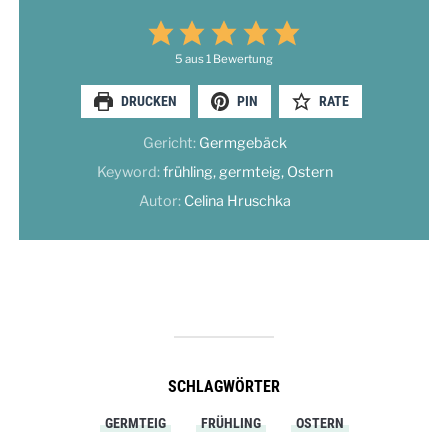
5
aus 1 Bewertung
DRUCKEN
PIN
RATE
Gericht:
Germgebäck
Keyword:
frühling, germteig, Ostern
Autor:
Celina Hruschka
SCHLAGWÖRTER
GERMTEIG
FRÜHLING
OSTERN