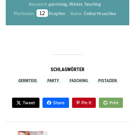
Keyword:
germteig, Winter, fasching
12
Portionen:
Krapfen
Autor:
Celina Hruschka
SCHLAGWÖRTER
GERMTEIG
PARTY
FASCHING
PISTAZIEN
Tweet
Share
Pin It
Print